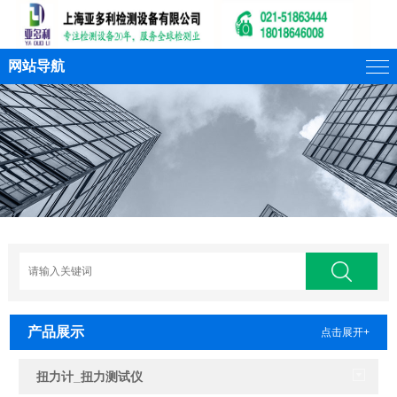
网站导航
产品展示
点击展开+
扭力计_扭力测试仪