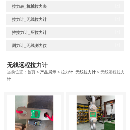
拉力表_机械拉力表
拉力计_无线拉力计
推拉力计_压拉力计
测力计_无线测力仪
无线远程拉力计
当前位置：
首页
>
产品展示
>
拉力计_无线拉力计
> 无线远程拉力
计