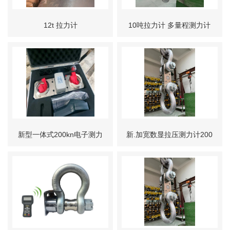
12t 拉力计
10吨拉力计 多量程测力计
加工定制
新型一体式200kn电子测力
新.加宽数显拉压测力计200
计 实现自动化加载
吨 配卡扣250T