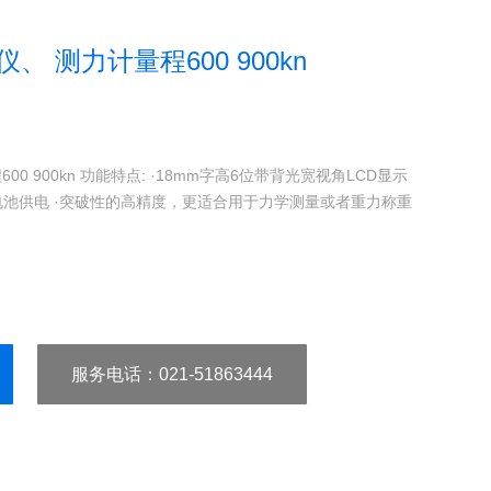
 测力计量程600 900kn ​
0 900kn 功能特点: ·18mm字高6位带背光宽视角LCD显示
电电池供电 ·突破性的高精度，更适合用于力学测量或者重力称重
服务电话
：021-51863444
18018646008