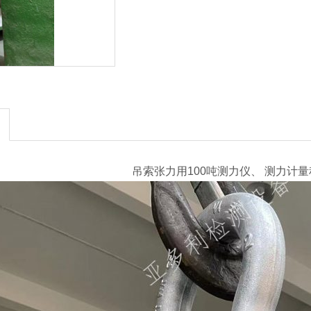
吊索张力用
100吨测力仪、 测力计量程6