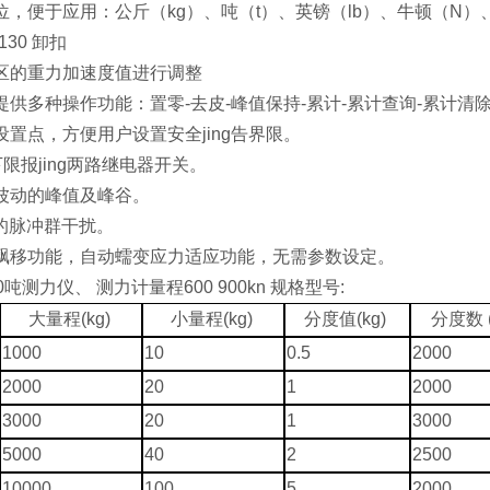
位，便于应用：公斤（kg）、吨（t）、英镑（lb）、牛顿（N）
130 卸扣
区的重力加速度值进行调整
供多种操作功能：置零-去皮-峰值保持-累计-累计查询-累计清除
设置点，方便用户设置安全
jing
告界限。
下限报
jing
两路继电器开关。
波动的峰值及峰谷。
以的脉冲群干扰。
飘移功能，自动蠕变应力适应功能，无需参数设定。
00吨测力仪、 测力计量程600 900kn
规格型号:
大量程
(kg)
小量程
(kg)
分度值
(kg)
分度数
1000
10
0.5
2000
2000
20
1
2000
3000
20
1
3000
5000
40
2
2500
10000
100
5
2000