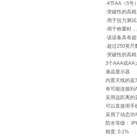
·
4
节
AA
（
5
号
·突破性的高
·用于拉力测
·用于称重时
·该设备具有
·超过
250
英尺
·突破性的高
3个AAA或A
液晶显示器
内置天线的蓝
有可能连接到A
采用远距离的
可以直接用手
采用了动态功
防水等级： IP
精度: 0.1%