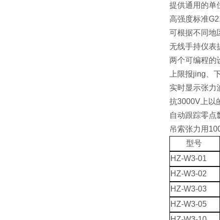
提供通用的单
高强度标准G2
可根据不同地
无线手持仪表提
两个可编程的
上限报jing、
实时显示张力
抗3000V上
自动跟踪零点
吊索张力用
1
型号
HZ-W3-01
HZ-W3-02
HZ-W3-03
HZ-W3-05
HZ-W3-10