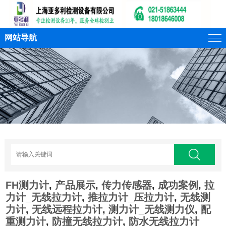
网站导航
FH测力计
,
产品展示
,
传力传感器
,
成功案例
,
拉
力计_无线拉力计
,
推拉力计_压拉力计
,
无线测
力计
,
无线远程拉力计
,
测力计_无线测力仪
,
配
重测力计
,
防撞无线拉力计
,
防水无线拉力计