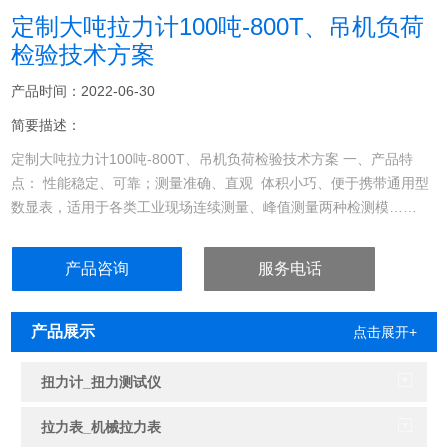
定制大吨拉力计100吨-800T、吊机负荷
检验技术方案
产品时间：2022-06-30
简要描述：
定制大吨拉力计100吨-800T、吊机负荷检验技术方案 一、产品特
点： 性能稳定、可靠；测量准确、直观 体积小巧、便于携带通用型
数显表，适用于各类工业现场连续测量、峰值测量两种检测模……
产品咨询
服务电话
产品展示
点击展开+
扭力计_扭力测试仪
拉力表_机械拉力表