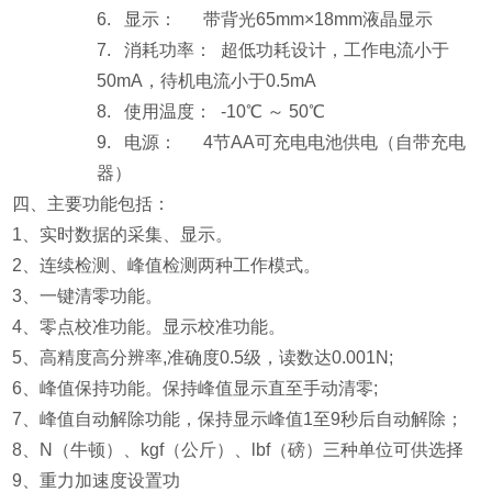
6. 显示：
带背光
65mm
×
18mm
液晶显示
7. 消耗功率： 超低功耗设计，工作电流小于
50mA
，待机电流小于
0.5mA
8. 使用温度：
-10
℃ ～
50
℃
9. 电源：
4
节
AA
可充电电池供电（自带充电
器）
四、主要功能包括：
1、实时数据的采集、显示。
2、连续检测、峰值检测两种工作模式。
3、一键清零功能。
4、零点校准功能。显示校准功能。
5、高精度高分辨率
,
准确度
0.5
级，读数达
0.001N;
6、峰值保持功能。保持峰值显示直至手动清零
;
7、峰值自动解除功能，保持显示峰值
1
至
9
秒后自动解除；
8、
N
（牛顿）、
kgf
（公斤）、
lbf
（磅）三种单位可供选择
9、重力加速度设置功