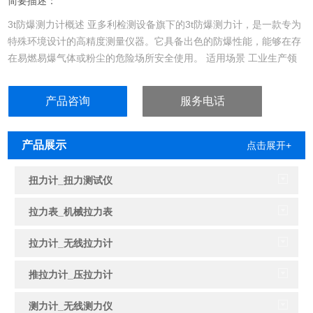
简要描述：
3t防爆测力计概述 亚多利检测设备旗下的3t防爆测力计，是一款专为
特殊环境设计的高精度测量仪器。它具备出色的防爆性能，能够在存
在易燃易爆气体或粉尘的危险场所安全使用。 适用场景 工业生产领
域，在化工、……
产品咨询
服务电话
产品展示
点击展开+
扭力计_扭力测试仪
拉力表_机械拉力表
拉力计_无线拉力计
推拉力计_压拉力计
测力计_无线测力仪