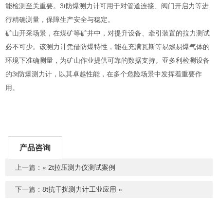
能检测至关重要。3t防爆测力计可用于对管道连接、阀门开启力等进
行精确测量，保障生产安全与稳定。
矿山开采场景，在煤矿等矿井中，对提升设备、牵引装置的拉力测试
必不可少。该测力计凭借防爆特性，能在充满瓦斯等易燃易爆气体的
环境下准确测量，为矿山作业提供可靠的数据支持。亚多利检测设备
的3t防爆测力计，以其卓越性能，在多个危险场景中发挥着重要作
用。
产品咨询
上一篇：«
2t拉压测力仪测试案例
下一篇：
8t抗干扰测力计工业应用
»