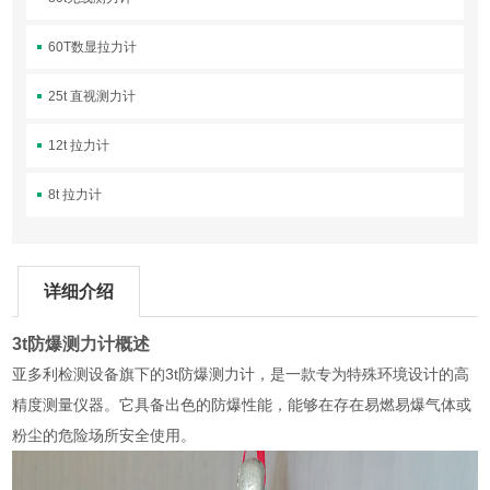
60T数显拉力计
25t 直视测力计
12t 拉力计
8t 拉力计
详细介绍
3t防爆测力计概述
亚多利检测设备旗下的3t防爆测力计，是一款专为特殊环境设计的高
精度测量仪器。它具备出色的防爆性能，能够在存在易燃易爆气体或
粉尘的危险场所安全使用。