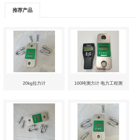
推荐产品
20kg拉力计
100吨测力计 电力工程测
拉力用数显无线拉力计