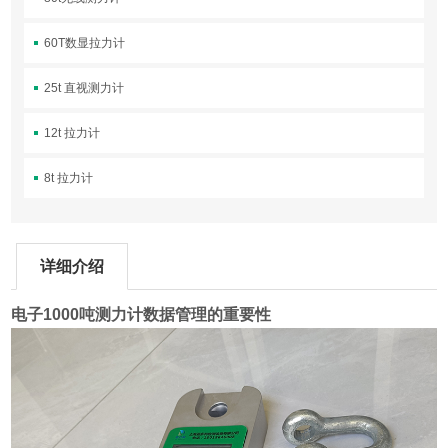
60T数显拉力计
25t 直视测力计
12t 拉力计
8t 拉力计
详细介绍
电子1000吨测力计数据管理的重要性