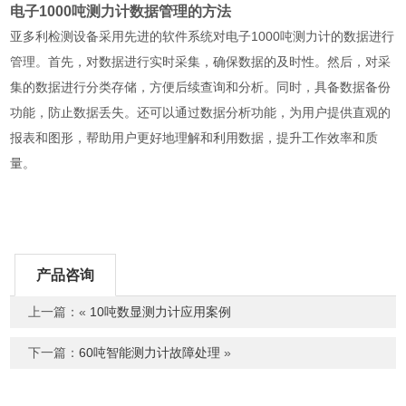
电子1000吨测力计数据管理的方法
亚多利检测设备采用先进的软件系统对电子1000吨测力计的数据进行
管理。首先，对数据进行实时采集，确保数据的及时性。然后，对采
集的数据进行分类存储，方便后续查询和分析。同时，具备数据备份
功能，防止数据丢失。还可以通过数据分析功能，为用户提供直观的
报表和图形，帮助用户更好地理解和利用数据，提升工作效率和质
量。
产品咨询
上一篇：«
10吨数显测力计应用案例
下一篇：
60吨智能测力计故障处理
»