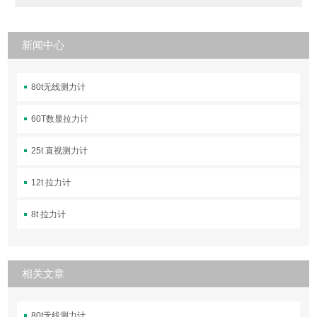
新闻中心
80t无线测力计
60T数显拉力计
25t 直视测力计
12t 拉力计
8t 拉力计
相关文章
80t无线测力计