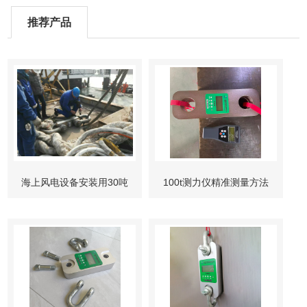
推荐产品
海上风电设备安装用​​30吨
100t测力仪精准测量方法
50T配重测力计
新手必学