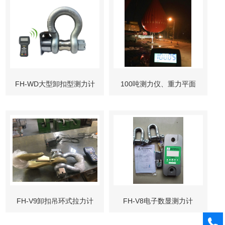
FH-WD​大型卸扣型测力计
100吨测力仪、重力平面
20T-500吨.工业吊挂拉力
拉力计、100T智能测量仪
仪​
表​
FH-V9​​卸扣吊环式拉力计
FH-V8电子数显测力计
5T-60吨 称重.测压.测张力
500kg-1000吨.水袋载荷