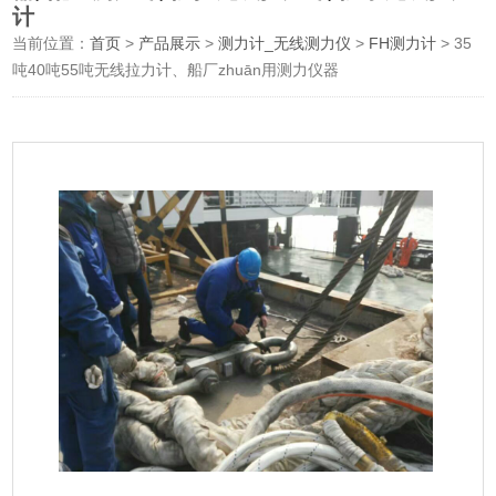
计
当前位置：
首页
>
产品展示
>
测力计_无线测力仪
>
FH测力计
> 35
吨40吨55吨无线拉力计、船厂zhuān用​测力仪器