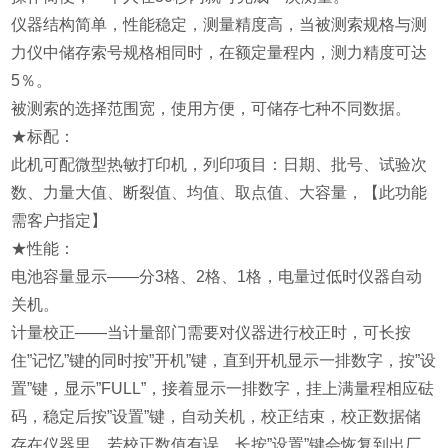
仪器结构简单，性能稳定，测量精度高，当被测索规格与测
力仪中储存索号规格相同时，在额定量程内，测力精度可达
5％。
被测索的选择范围宽，使用方便，可储存七种不同数据。
★
标配：
此机可配微型热敏打印机，列印项目：日期、批号、试验次
数、力量大值、断裂值、均值、取点值、大容量，【此功能
需客户指定】
★性能：
电池容量显示——分3格、2格、1格，电量过低时仪器自动
关机。
计量校正——当计量部门需要对仪器进行校正时，可长按
住”记忆”键的同时按”开机”键，直到开机显示一排数字，按”设
置”键，显示”FULL”，接着显示一排数字，挂上满量程相应砝
码，稳定后按”设置”键，自动关机，校正结束，校正数据储
存在仪器里。若校正数值有误，长按”设置”键会恢复到出厂