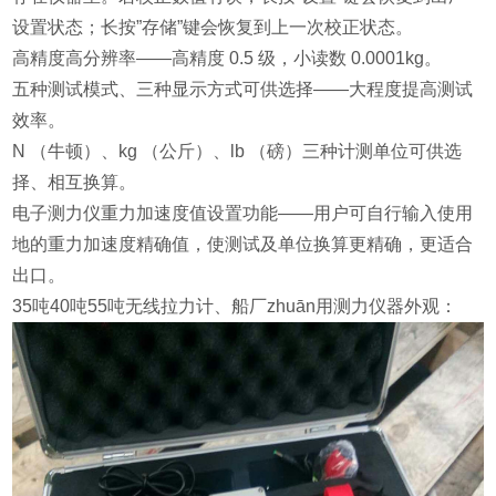
设置状态；长按”存储”键会恢复到上一次校正状态。
高精度高分辨率——高精度 0.5 级，小读数 0.0001kg。
五种测试模式、三种显示方式可供选择——大程度提高测试
效率。
N （牛顿）、kg （公斤）、lb （磅）三种计测单位可供选
择、相互换算。
电子测力仪重力加速度值设置功能——用户可自行输入使用
地的重力加速度精确值，使测试及单位换算更精确，更适合
出口。
35吨40吨55吨无线拉力计、船厂
zhuān
用
测力仪器外观：