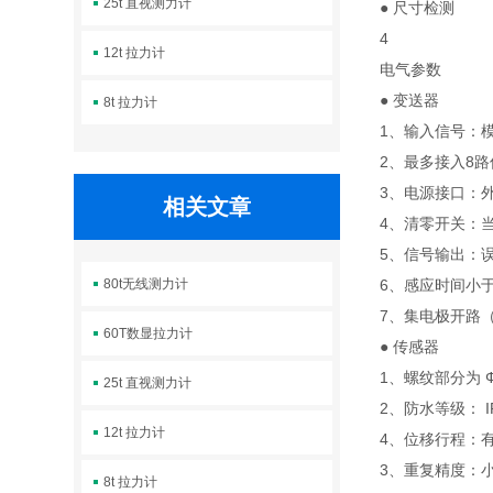
25t 直视测力计
● 尺寸检测
4
12t 拉力计
电气参数
● 变送器
8t 拉力计
1、输入信号：
2、最多接入8
3、电源接口：外接
相关文章
4、清零开关：
5、信号输出：
80t无线测力计
6、感应时间小于 
7、集电极开路（
60T数显拉力计
● 传感器
1、螺纹部分为 Ф
25t 直视测力计
2、防水等级： 
12t 拉力计
4、位移行程：有效
3、重复精度：小于
8t 拉力计