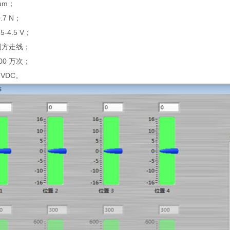
um；
.7 N；
-4.5 V；
侧方走线；
00 万次；
VDC。