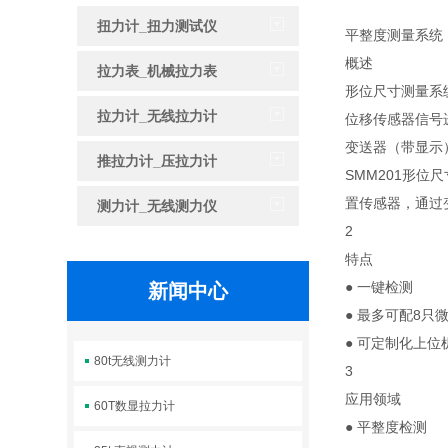
扭力计_扭力测试仪
平整度测量系统
概述
拉力表_机械拉力表
形位尺寸测量系
拉力计_无线拉力计
位移传感器信号
变送器（带显示
推拉力计_压拉力计
SMM201形位
置传感器，通过
测力计_无线测力仪
2
特点
● 一键检测
新闻中心
● 最多可配8只
● 可定制化上
80t无线测力计
3
应用领域
60T数显拉力计
● 平整度检测