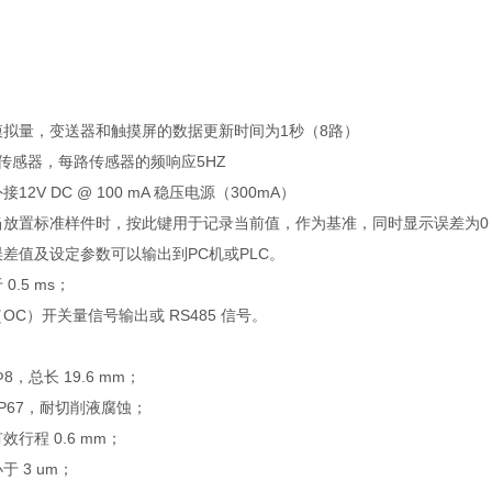
模拟量，变送器和触摸屏的数据更新时间为1秒（8路）
路传感器，每路传感器的频响应5HZ
12V DC @ 100 mA 稳压电源（300mA）
当放置标准样件时，按此键用于记录当前值，作为基准，同时显示误差为0
误差值及设定参数可以输出到PC机或PLC。
0.5 ms；
OC）开关量信号输出或 RS485 信号。
8，总长 19.6 mm；
IP67，耐切削液腐蚀；
行程 0.6 mm；
 3 um；