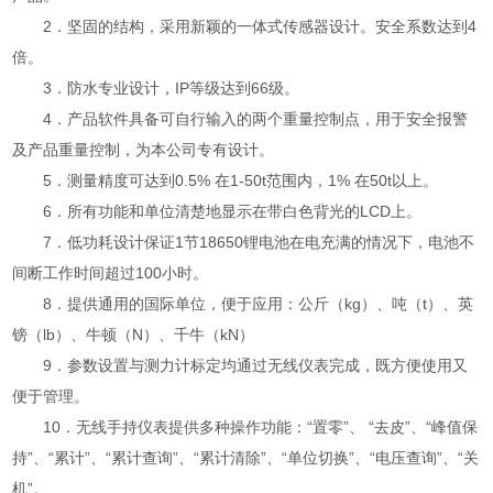
2．坚固的结构，采用新颖的一体式传感器设计。安全系数达到4
倍。
3．防水专业设计，IP等级达到66级。
4．产品软件具备可自行输入的两个重量控制点，用于安全报警
及产品重量控制，为本公司专有设计。
5．测量精度可达到0.5% 在1-50t范围内，1% 在50t以上。
6．所有功能和单位清楚地显示在带白色背光的LCD上。
7．低功耗设计保证1节18650锂电池在电充满的情况下，电池不
间断工作时间超过100小时。
8．提供通用的国际单位，便于应用：公斤（kg）、吨（t）、英
镑（lb）、牛顿（N）、千牛（kN）
9．参数设置与测力计标定均通过无线仪表完成，既方便使用又
便于管理。
10．无线手持仪表提供多种操作功能：“置零”、 “去皮”、“峰值保
持”、“累计”、“累计查询”、“累计清除”、“单位切换”、“电压查询”、“关
机”。