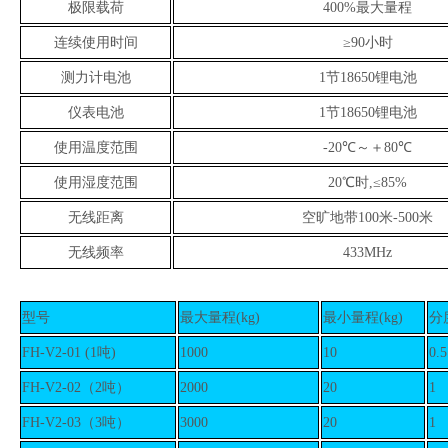
极限载荷
400%最大量程
连续使用时间
≥
90小时
测力计电池
1节18650锂电池
仪表电池
1节18650锂电池
使用温度范围
-20
℃
～＋80
℃
使用湿度范围
20
℃
时,
≤
85%
无线距离
空旷地带100米-500米
无线频率
433MHz
型号
最大
量程
(kg)
最小
量程
(kg)
分
FH-V2
-01
(1
吨
)
1000
10
0.
FH-V2
-02
（
2
吨）
2000
20
1
FH-V2
-03
（
3
吨）
3000
20
1