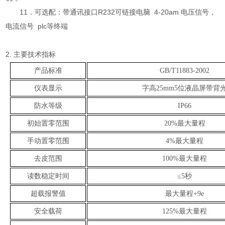
11．可选配：带通讯接口R232可链接电脑 4-20am 电压信号，
电流信号 plc等终端
2. 主要技术指标
产品标准
GB/T11883-2002
仪表显示
字高25mm5位液晶屏带背
防水等级
IP66
初始置零范围
20%最大量程
手动置零范围
4%最大量程
去皮范围
100%最大量程
读数稳定时间
≤
5秒
超载报警值
最大量程+9e
安全载荷
125%最大量程