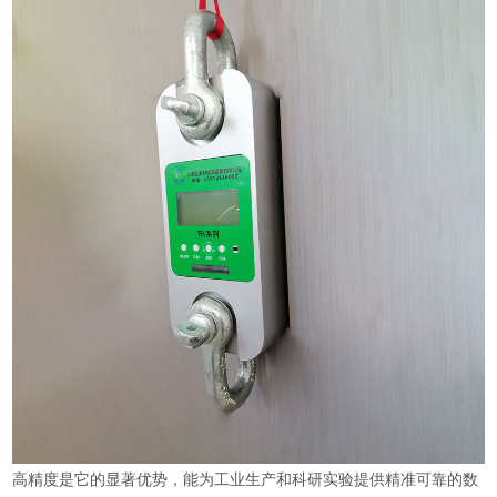
高精度是它的显著优势，能为工业生产和科研实验提供精准可靠的数