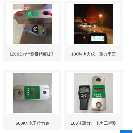
120t拉力计测量精度提升
100吨测力仪、重力平面
方法 实用技巧
拉力计、100T智能测量仪
表​
500KN电子拉力表
100吨测力计 电力工程测