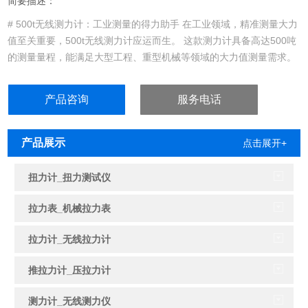
简要描述：
# 500t无线测力计：工业测量的得力助手 在工业领域，精准测量大力
值至关重要，500t无线测力计应运而生。 这款测力计具备高达500吨
的测量量程，能满足大型工程、重型机械等领域的大力值测量需求。
其借助先进的无线……
产品咨询
服务电话
产品展示
点击展开+
扭力计_扭力测试仪
拉力表_机械拉力表
拉力计_无线拉力计
推拉力计_压拉力计
测力计_无线测力仪