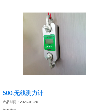
500t无线测力计
产品时间：2026-01-20