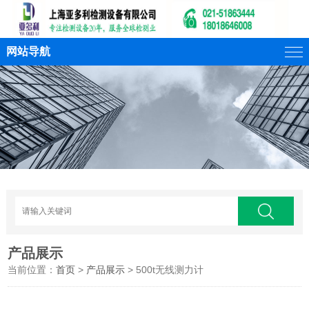
网站导航
产品展示
当前位置：
首页
>
产品展示
> 500t无线测力计