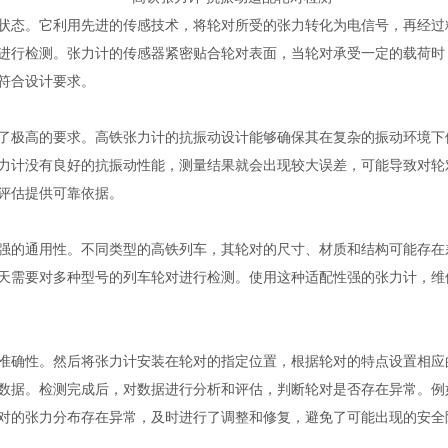
状态。它利用先进的传感技术，将轮对所受的张力转化为电信号，再经过
进行检测。张力计的传感器紧密贴合轮对表面，当轮对承受一定的载荷时
符合设计要求。
了极高的要求。高铁张力计的抗振动设计能够确保其在复杂的振动环境下
力计没有良好的抗振动性能，测量结果就会出现较大误差，可能导致对轮
评估提供可靠依据。
强的通用性。不同类型的高铁列车，其轮对的尺寸、材质和结构可能存在
天需要对多种型号的列车轮对进行检测。使用这种适配性强的张力计，维
准确性。然后将张力计安装在轮对的指定位置，根据轮对的特点设置相应
数据。检测完成后，对数据进行分析和评估，判断轮对是否存在异常。例
对的张力分布存在异常，及时进行了调整和修复，避免了可能出现的安全