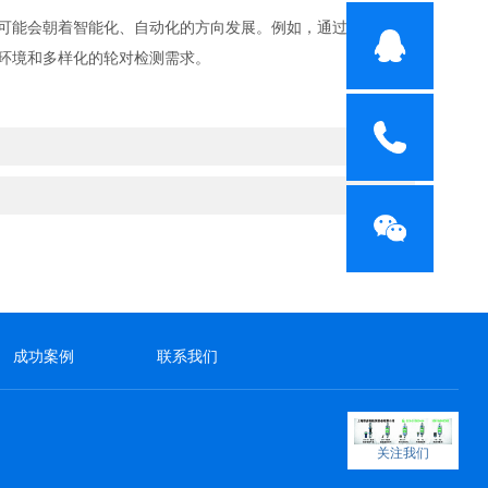
可能会朝着智能化、自动化的方向发展。例如，通过与大数据
环境和多样化的轮对检测需求。
成功案例
联系我们
关注我们