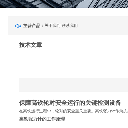
主营产品：
关于我们
联系我们
技术文章
保障高铁轮对安全运行的关键检测设备
在高铁运行过程中，轮对的安全至关重要。高铁张力计作为抗
高铁张力计的工作原理