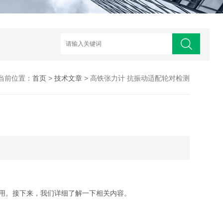
当前位置：
首页
>
技术文章
> 高铁张力计 抗振动适配轮对检测
用。接下来，我们详细了解一下相关内容。