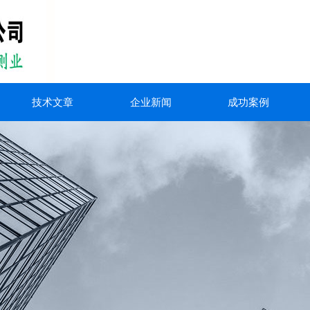
技术文章
企业新闻
成功案例