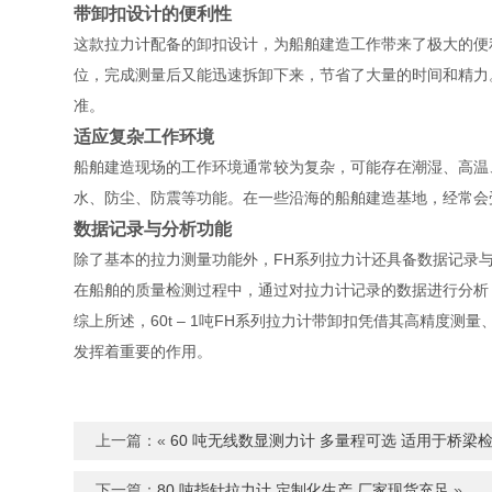
带卸扣设计的便利性
这款拉力计配备的卸扣设计，为船舶建造工作带来了极大的便
位，完成测量后又能迅速拆卸下来，节省了大量的时间和精力
准。
适应复杂工作环境
船舶建造现场的工作环境通常较为复杂，可能存在潮湿、高温
水、防尘、防震等功能。在一些沿海的船舶建造基地，经常会
数据记录与分析功能
除了基本的拉力测量功能外，FH系列拉力计还具备数据记录
在船舶的质量检测过程中，通过对拉力计记录的数据进行分析
综上所述，60t – 1吨FH系列拉力计带卸扣凭借其高精
发挥着重要的作用。
上一篇：«
60 吨无线数显测力计 多量程可选 适用于桥梁
下一篇：
80 吨指针拉力计 定制化生产 厂家现货充足​
»