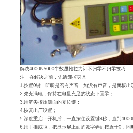
解决
4000N5000牛数显推拉力计
不归零
不归零技巧
：
注：在解决之前，先请卸掉夹具
1.按置0键，听听是否有声音，如没有声音，是面板出
2.先充满电，保持在电量充足的状态下置零；
3.用笔尖按压侧面的复位键；
4.恢复出厂设置；
5.深度重启：开机后，一直按住设置键4秒，直到
400
6.用手推或拉，把显示屏上面的数字弄到接近于0，同