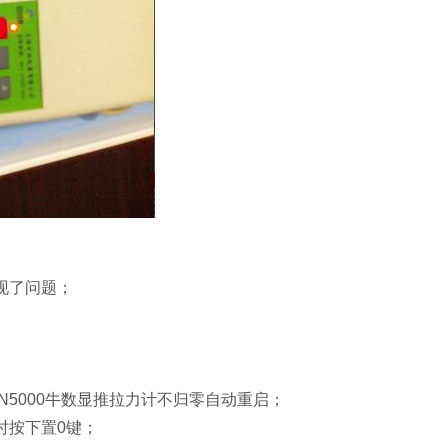
现了问题；
0N5000牛数显推拉力计
不归零
自动重启；
时按下置0键；