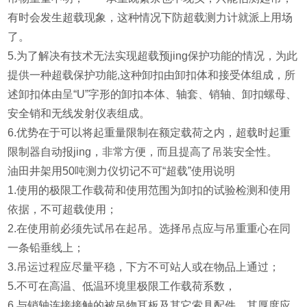
有时会发生超载现象，这种情况下防超载测力计就派上用场
了。
5.为了解决有技术无法实现超载预jing保护功能的情况，为此
提供一种超载保护功能,这种卸扣由卸扣体和接受体组成，所
述卸扣体由呈“U”字形的卸扣本体、轴套、销轴、卸扣螺母、
安全销和无线发射仪表组成。
6.优势在于可以将起重量限制在额定载荷之内，超载时起重
限制器自动报jing，非常方便，而且提高了吊装安全性。
油田井架用50吨测力仪切记不可“
超载
”
使用说明
1.使用的极限工作载荷和使用范围为卸扣的试验检测和使用
依据，不可超载使用；
2.在使用前必须先试吊在起吊。选择吊点应与吊重重心在同
一条铅垂线上；
3.吊运过程应尽量平稳，下方不可站人或在物品上通过；
5.不可在高温、低温环境里极限工作载荷系数，
6.与销轴连接接触的被吊物耳板及其它索具配件，其厚度应