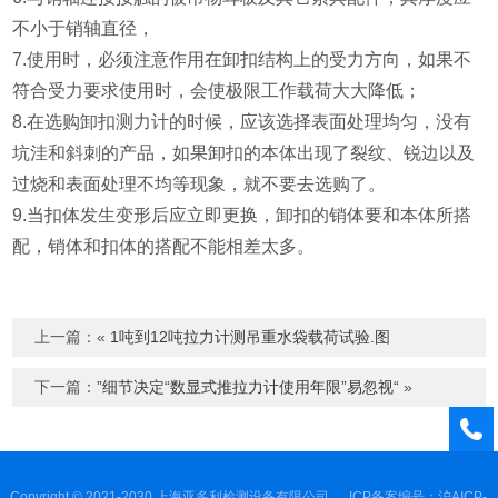
不小于销轴直径，
7.
使用时，必须注意作用在卸扣结构上的受力方向，如果不
符合受力要求使用时，会使极限工作载荷大大降低；
8.
在选购
卸扣测力计
的时候，应该选择表面处理均匀，没有
坑洼和斜刺的产品，如果卸扣的本体出现了裂纹、锐边以及
过烧和表面处理不均等现象，就不要去选购了。
9
.
当扣体发生变形后应立即更换，卸扣的销体要和本体所搭
配，销体和扣体的搭配不能相差太多。
上一篇：«
1吨到12吨拉力计测吊重水袋载荷试验.图
下一篇：
”细节决定“​数显式推拉力计使用年限”​易忽视​“
»
Copyright © 2021-2030 上海亚多利检测设备有限公司
ICP备案编号：沪AICP-