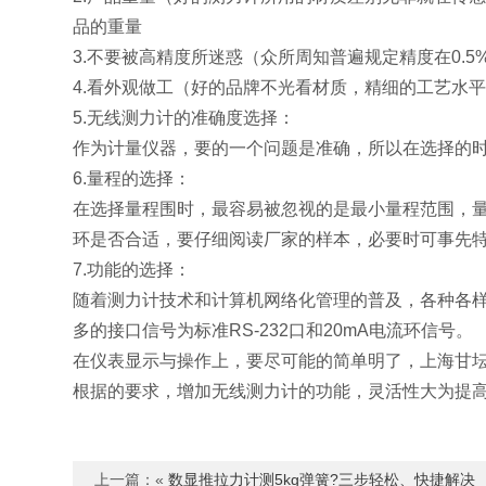
品的重量
3.不要被高精度所迷惑（众所周知普遍规定精度在0.
4.看外观做工（好的品牌不光看材质，精细的工艺水
5.无线测力计的准确度选择：
作为计量仪器，要的一个问题是准确，所以在选择的
6.量程的选择：
在选择量程围时，最容易被忽视的是最小量程范围，
环是否合适，要仔细阅读厂家的样本，必要时可事先
7.功能的选择：
随着测力计技术和计算机网络化管理的普及，各种各
多的接口信号为标准RS-232口和20mA电流环信号。
在仪表显示与操作上，要尽可能的简单明了，上海甘
根据的要求，增加无线测力计的功能，灵活性大为提
上一篇：«
​​数显推拉力计测5kg弹簧?三步轻松、快捷​解决