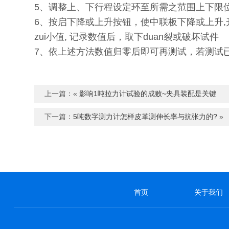
5、调整上、下行程设定环至所需之范围上下限
6、按启下降或上升按钮，使中联板下降或上升
zui小值, 记录数值后，取下duan裂或破坏试件
7、依上述方法数值归零后即可再测试，若测试
上一篇：«
影响1吨拉力计试验的成败~夹具装配是关键​
下一篇：
5吨数字测力计怎样皮革​测伸长率与抗张力的?
»
首页
关于我们