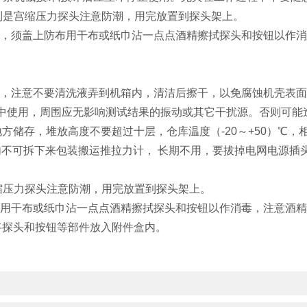
特别是宫缩压力探头注意防潮，用完放置到探头架上。
好，须盖上防布用干布或纸巾沾一点点酒精擦拭探头和按钮以作
洗，注意不要清洗液弄到机箱内，清洁后擦干，以免腐蚀机壳表
0%以下中使用，周围应无影响测试结果的振动或其它干扰源。否则
储存，堆放高度不要超过十层，仓库温度（-20～+50）℃，相
钟内不可拆下来包装搬运推拉力计， 长期不用，要拔掉电网电源
宫缩压力探头注意防潮，用完放置到探头架上。
布用干布或纸巾沾一点点酒精擦拭探头和按钮以作消毒，注意酒
将探头和按钮等部件放入附件盒内。