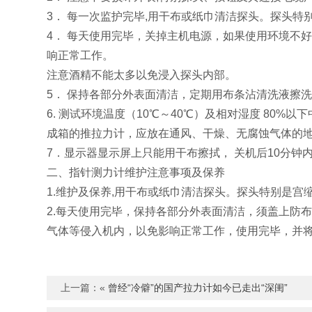
3． 每一次监护完毕,用干布或纸巾清洁探头。探头
4． 每天使用完毕，关掉主机电源，如果使用环境不
响正常工作。
注意酒精不能太多以免浸入探头内部。
5． 保持各部分外表面清洁，定期用布条沾清洗液擦
6. 测试环境温度（10℃～40℃）及相对湿度 8
成箱的推拉力计，应放在通风、干燥、无腐蚀气体的地方
7．显示器显示屏上只能用干布擦拭， 关机后10分
二、指针测力计维护注意事项及保养
1.维护及保养,用干布或纸巾清洁探头。探头特别是
2.每天使用完毕，保持各部分外表面清洁，须盖上防
气体等侵入机内，以免影响正常工作，使用完毕，并
上一篇：«
曾经“冷僻”的国产拉力计如今已走出“深闺”