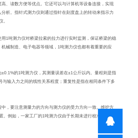
度高、读数方便等优点。它还可以与计算机等设备连接，实现
入分析。指针式测力仪则通过指针在刻度盘上的转动来指示力
仪。
使用1吨测力仪对桥梁拉索的拉力进行实时监测，保证桥梁的稳
、机械制造、电子电器等领域，1吨测力仪也都有着重要的应
0.1%的1吨测力仪，其测量误差在±1公斤以内。量程则是指
信号与输入力之间的线性关系程度；重复性是指在相同条件下多
程中，要注意测量力的方向与测力仪的受力方向一致。维护方
置。例如，一家工厂的1吨测力仪由于长期未进行校准和维